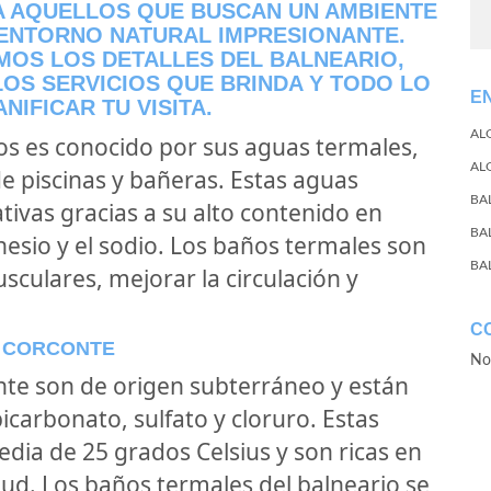
RA AQUELLOS QUE BUSCAN UN AMBIENTE
 ENTORNO NATURAL IMPRESIONANTE.
MOS LOS DETALLES DEL BALNEARIO,
LOS SERVICIOS QUE BRINDA Y TODO LO
E
IFICAR TU VISITA.
AL
os es conocido por sus aguas termales,
AL
de piscinas y bañeras. Estas aguas
BA
ivas gracias a su alto contenido en
BA
nesio y el sodio. Los baños termales son
BA
sculares, mejorar la circulación y
C
E CORCONTE
No
nte son de origen subterráneo y están
carbonato, sulfato y cloruro. Estas
ia de 25 grados Celsius y son ricas en
lud. Los baños termales del balneario se