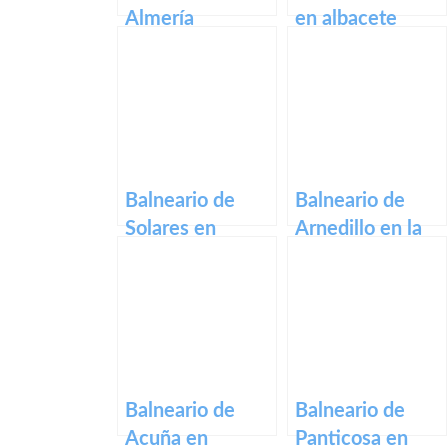
Almería
en albacete
Balneario de
Balneario de
Solares en
Arnedillo en la
cantabria
rioja
Balneario de
Balneario de
Acuña en
Panticosa en