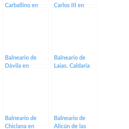
Carballino en
Carlos III en
ourense
guadalajara
Balneario de
Balneario de
Dávila en
Laias. Caldaria
pontevedra
en ourense
Balneario de
Balneario de
Chiclana en
Alicún de las