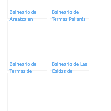
Balneario de
Balneario de
Areatza en
Termas Pallarés
vizcaya
en zaragoza
Balneario de
Balneario de Las
Termas de
Caldas de
Cuntis en
Besaya en
Pontevedra
cantabria